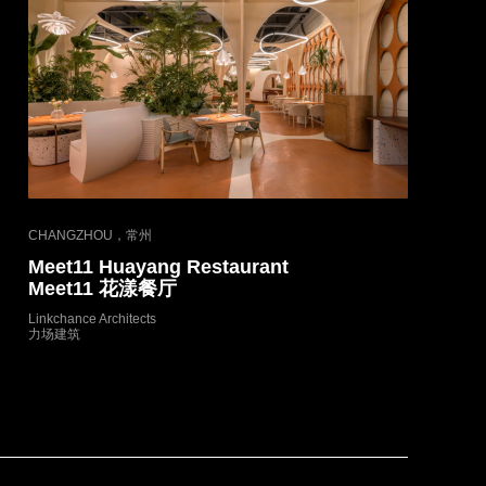
CHANGZHOU，常州
Meet11 Huayang Restaurant
Meet11 花漾餐厅
Linkchance Architects
力场建筑