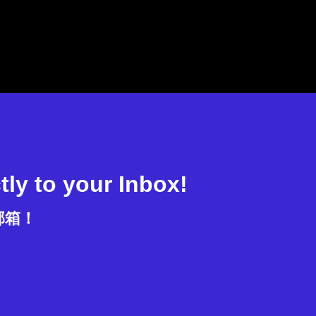
tly to your Inbox!
邮箱！