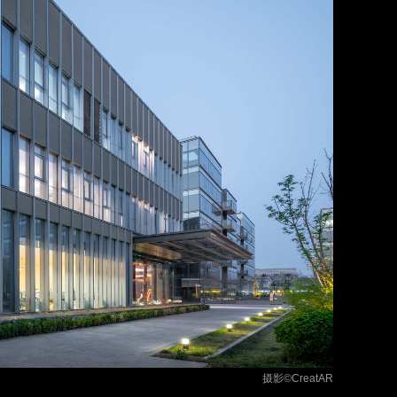
摄影
©CreatAR