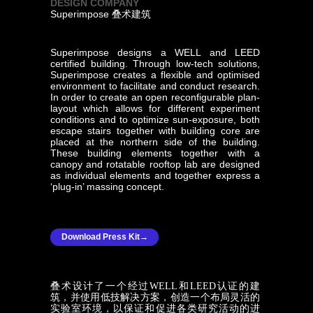
DESIGN COMPANY
Superimpose 叠术建筑
Superimpose designs a WELL and LEED
certified building. Through low-tech solutions,
Superimpose creates a flexible and optimised
environment to facilitate and conduct research.
In order to create an open reconfigurable plan-
layout which allows for different experiment
conditions and to optimize sun-exposure, both
escape stairs together with building core are
placed at the northern side of the building.
These building elements together with a
canopy and rotatable rooftop lab are designed
as individual elements and together express a
‘plug-in’ massing concept.
Download Press Kit→
叠术设计了一个经过WELL和LEED认证的建
筑，并使用低技解决方案，创造一个布局灵活的
实验室环境，以保证和促进各类研究活动的进