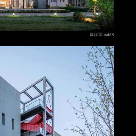
摄影
©CreatAR