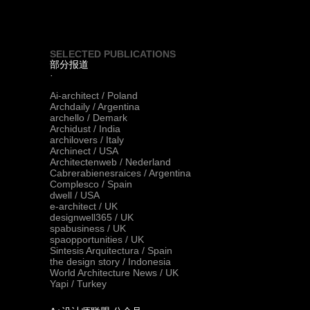
SELECTED PUBLICATIONS
部分报道
·
Ai-architect / Poland
Archdaily / Argentina
archello / Demark
Archidust / India
archilovers / Italy
Archinect / USA
Architectenweb / Nederland
Cabrerabienesraices / Argentina
Complesco / Spain
dwell / USA
e-architect / UK
designwell365 / UK
spabusiness / UK
spaopportunities / UK
Sintesis Arquitectura / Spain
the design story / Indonesia
World Architecture News / UK
Yapi / Turkey