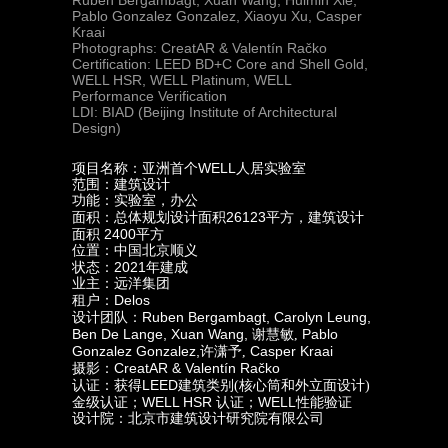
Ruben Bergambagt, Xuan Wang, Huimin Xie,
Pablo Gonzalez Gonzalez, Xiaoyu Xu, Casper
Kraai
Photographs: CreatAR & Valentín Račko
Certification: LEED BD+C Core and Shell Gold,
WELL HSR, WELL Platinum, WELL
Performance Verification
LDI: BIAD (Beijing Institute of Architectural
Design)
WELL
项目名称：亚洲首个
人居实验室
范围：建筑设计
功能：实验室，办公
26123
面积：总体规划设计面积
平方，建筑设计
2400
面积
平方
位置：中国北京顺义
2021
状态：
年建成
业主：远洋集团
Delos
租户：
Ruben Bergambagt, Carolyn Leung,
设计团队：
Ben De Lange, Xuan Wang,
Pablo
谢慧敏,
Gonzalez Gonzalez,
Casper Kraai
许潇予,
CreatAR & Valentín Račko
摄影：
LEED
认证：获得
建筑类别(核心筒和外立面设计)
WELL HSR
WELL
金级认证；
认证；
性能验证
设计院：北京市建筑设计研究院有限公司