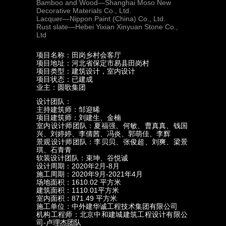
Bamboo and Wood—Shanghai Moso New
Decorative Materials Co., Ltd.
Lacquer—Nippon Paint (China) Co., Ltd.
Rust slate—Hebei Yixian Xinyuan Stone Co.,
Ltd
项目名称：田岗乡村会客厅
项目地址：河北省保定市易县田岗村
项目类型：建筑设计，室内设计
项目状态：已建成
业主：圆歌集团
设计团队：
主持建筑师：邹迎晞
项目建筑师：刘建生、金楠
室内设计师团队：夏福强、何敏、曹真真、钱国
兴、刘婷婷、李倩茜、冯炎、郭萌佳、李辉
景观设计师团队：李贝贝、张俊超、刘爽、梁景
琪、石青青
软装设计团队：束坤、谷悦诚
设计周期：2020年2月-8月
施工周期：2020年9月-2021年4月
场地面积：1610.02 平方米
建筑面积：1110.01平方米
室内面积：871.49 平方米
施工单位：中外建华诚工程技术集团有限公司
机构工程师：北京中和建城建筑工程设计有限公
司-卢理杰团队