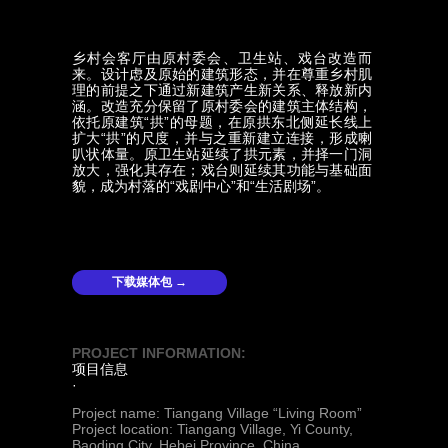
乡村会客厅由原村委会、卫生站、戏台改造而
来。设计虑及原始的建筑形态，并在尊重乡村肌
理的前提之下通过新建筑产生新关系、释放新内
涵。改造充分保留了原村委会的建筑主体结构，
依托原建筑“拱”的母题，在原拱东北侧延长线上
扩大“拱”的尺度，并与之重新建立连接，形成喇
叭状体量。原卫生站延续了拱元素，并择一门洞
放大，强化其存在；戏台则延续其功能与基础面
貌，成为村落的“戏剧中心”和“生活剧场”。
下载媒体包 →
PROJECT INFORMATION:
项目信息
·
Project name: Tiangang Village “Living Room”
Project location: Tiangang Village, Yi County,
Baoding City, Hebei Province, China