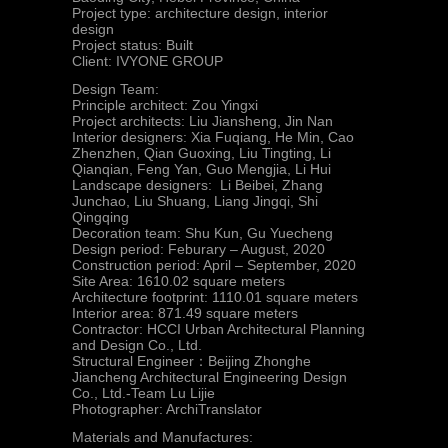
Project type: architecture design, interior
design
Project status: Built
Client: IVYONE GROUP
Design Team:
Principle architect: Zou Yingxi
Project architects: Liu Jiansheng, Jin Nan
Interior designers: Xia Fuqiang, He Min, Cao
Zhenzhen, Qian Guoxing, Liu Tingting, Li
Qianqian, Feng Yan, Guo Mengjia, Li Hui
Landscape designers: Li Beibei, Zhang
Junchao, Liu Shuang, Liang Jingqi, Shi
Qingqing
Decoration team: Shu Kun, Gu Yuecheng
Design period: Feburary – August, 2020
Construction period: April – September, 2020
Site Area: 1610.02 square meters
Architecture footprint: 1110.01 square meters
Interior area: 871.49 square meters
Contractor: HCCI Urban Architectural Planning
and Design Co., Ltd.
Structural Engineer：Beijing Zhonghe
Jiancheng Architectural Engineering Design
Co., Ltd.-Team Lu Lijie
Photographer: ArchiTranslator
Materials and Manufactures: