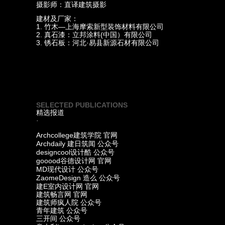
摄影师：直译建筑摄影
建材及厂家：
1. 竹木—上海摩索新型装饰材料有限公司
2. 真石漆：立邦涂料(中国）有限公司
3. 锈石板：河北·易县新源石材有限公司
SELECTED PUBLICATIONS
精选报道
·
Archcollege
建筑学院 官网
Archdaily
建日筑闻 公众号
designcool
设计酷 公众号
gooood
谷德设计网 官网
MD
现代设计 公众号
ZaomeDesign
造么 公众号
E
建
室内设计网 官网
建筑畅言网 官网
建筑师疯人院 公众号
青年建筑 公众号
三开间 公众号