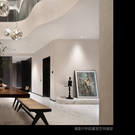
摄影©华缤建筑空间摄影