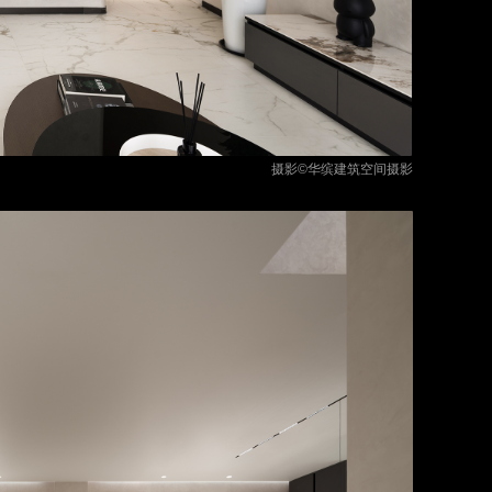
摄影©华缤建筑空间摄影