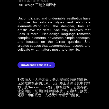
DESIGN COMPANY
Rui Design 王瑞空间设计
Uncomplicated and undeniable aesthetics have
no use for intricate styles and elaborate
elements.Wang Rui, the designer, has an
artistic eye for detail. She truly believes that
"less is more." Her design language removes
complex elements, advocates simple concepts,
and focuses on the fairest qualities. She
creates spaces that accommodate, accept, and
cultivate what matters most: to enjoy life.
Download Press Kit →
朴素而天下无争之美，是无需渲染绮丽的颜色、
无需堆砌繁杂的元素。设计师王瑞深谙其中的精
妙，从“less is more”始，删繁就简，去芜存菁。
让空间的一切回归纯粹的本质，去容纳，接受，
还原生命的底色，去感受生命赠予的清欢。