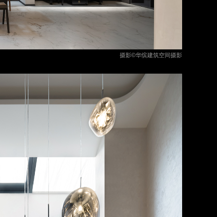
摄影©华缤建筑空间摄影