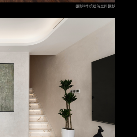
摄影©华缤建筑空间摄影