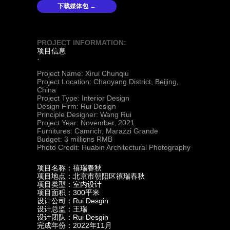
下载媒体包 →
PROJECT INFORMATION:
项目信息
·
Project Name: Xirui Chunqiu
Project Location: Chaoyang District, Beijing,
China
Project Type: Interior Design
Design Firm: Rui Design
Principle Designer: Wang Rui
Project Year: November, 2021
Furnitures: Camrich, Marazzi Grande
Budget: 3 millions RMB
Photo Credit: Huabin Architectural Photography
项目名称：禧瑞春秋
项目地点：北京市朝阳区禧瑞春秋
项目类型：室内设计
项目面积：300平米
设计公司：Rui Desgin
设计总监：王瑞
设计团队：Rui Desgin
完成年份：2022年11月