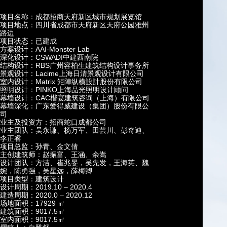
项目名称：成都招商天府新区城市规划展览馆
项目地点：四川省成都市天府新区天府公园雅州
路边
项目状态：已建成
方案设计：
AAI-Monster Lab
深化设计：
CSWADI
中建西南院
结构设计：
RBS
广州容柏生建筑结构设计事务所
景观设计：
Lacime
上海日清景观设计有限公司
室内设计：
Matrix
矩陣纵横設計股份有限公司
照明设计：
PINKO
上海品光照明设计顾问
幕墙设计：
CAC
楷宴建筑咨询（上海）有限公司
幕墙深化：广东爱得威建设（集团）股份有限公
司
业主及投资方：招商蛇口成都公司
业主团队：吴永谦、杨万军、田芸川、彭奇迪、
李正睿
项目总监：孙青、金文倩
主创建筑师：赵振富、王涵、余嵩
设计团队：方洁、崔兆旻，吴先发，王海英、魏
婉，陈勇强，吴星远，薛梅卿
项目类型：建筑设计
设计周期：
2019.10 – 2020.4
建造周期：
2020.0 – 2020.12
场地面积：
17929 ㎡
建筑面积：
9017.5㎡
室内面积：
9017.5㎡