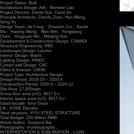
Project Status: Built
Architecture Design: AAI - Monster Lab
Project Director: Daniel Sun, Carol Jin
Principle Architects: Zhenfu Zhao, Han Wang,
Song Yu
Design Team: Jie Fang、Zhaomin Cui、Xianfa
Wu、Haiying Wang、Wan Wei、Yongqiang
Chen、Xingyuan Wu、Meiqing Xue
Development & Construction Design: CSWADI
Structural Engineering: RBS
Landscape Design: Lacime
Interior Design: Matrix
Lighting Design: PINKO
Curtain wall Design: CAC
Client & Investor: CMSK
Project Type: Architecture Design
Design Period: 2019.10 – 2020.4
Construction Period: 2020.0 – 2020.12
Site Area: 17,929sqm
Gross floor area (m2): 9017.5㎡
Interior space area (m2): 9017.5㎡
Glass facade: Xinyi Glass
Lift：KONE Elevator
Steal structure: YIYU STEEL STRUCTURE
Total Budget: 100 Million RMB
Article Author: Susanna Bai
Photography: xf photography，
INTERPRETATION & SUBLIMATION，LUAN