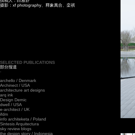
撰稿人：白雅舒
摄影：
xf photography
、釋象萬合、栾祺
SELECTED PUBLICATIONS
部分报道
·
我是段落。点击这儿添加你的文字并编辑它，非常容易。-
archello / Denmark
双击进行编辑
Archinect / USA
architecture art designs
arq ink
Design Demic
dwell / USA
e-architect / UK
ifdm
info architeketa / Poland
Sintesis Arquitectura
sky review blogs
the design story / Indonesia