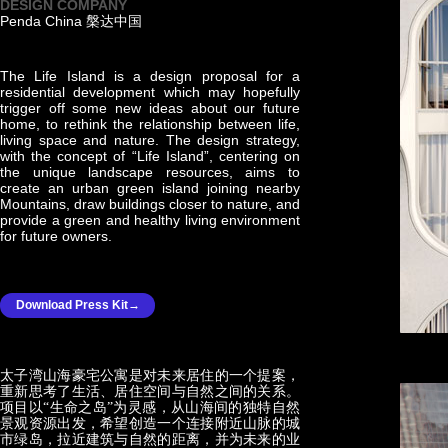
DESIGN COMPANY
Penda China 槃达中国
The Life Island is a design proposal for a
residential development which may hopefully
trigger off some new ideas about our future
home, to rethink the relationship between life,
living space and nature. The design strategy,
with the concept of “Life Island”, centering on
the unique landscape resources, aims to
create an urban green island joining nearby
Mountains, draw buildings closer to nature, and
provide a green and healthy living environment
for future owners.
Download Press Kit→
太子湾山海豪宅公寓是对未来居住的一个提案，
重新思考了生活、居住空间与自然之间的关系。
项目以“生命之岛”为灵感，从山海间的独特自然
景观资源出发，希望创造一个连接附近山脉的城
市绿岛，拉近建筑与自然的距离，并为未来的业